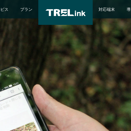
ービス
プラン
対応端末
導
施中！