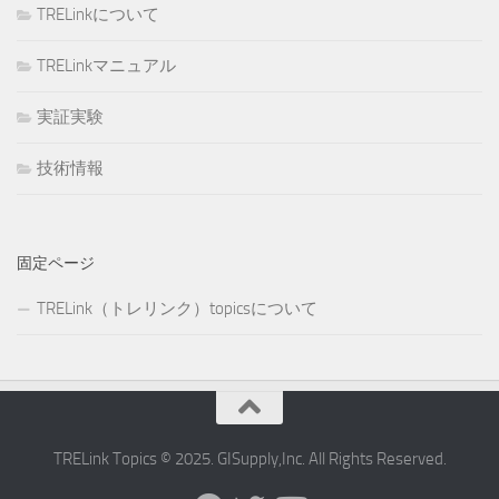
TRELinkについて
TRELinkマニュアル
実証実験
技術情報
固定ページ
TRELink（トレリンク）topicsについて
TRELink Topics © 2025. GISupply,Inc. All Rights Reserved.