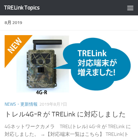
TRELink Topics
コンテンツへスキップ
8月 2019
NEWS・更新情報
2019年8月7日
トレル4GｰR が TRELink に対応しました
4Gネットワークカメラ TREL(トレル) 4GｰR が TRELink に
対応しました。 →【対応端末一覧はこちら】 TRELink(ト